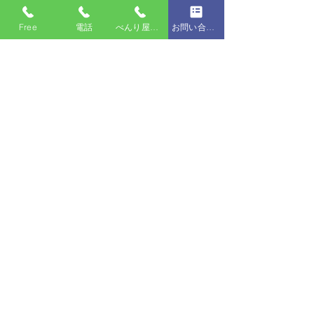
2トントラック
（作業員2名から）
Free
電話
べんり屋・電話
お問い合わせフォーム
66,000円(税込)～
～
3トントラック
（作業員2名から）
77,000円(税込)～
※表示価格は、片道20km以内のケースと
なり引越し繁忙期は除きます。
※片道20kmを超える移動の場合、荷物の